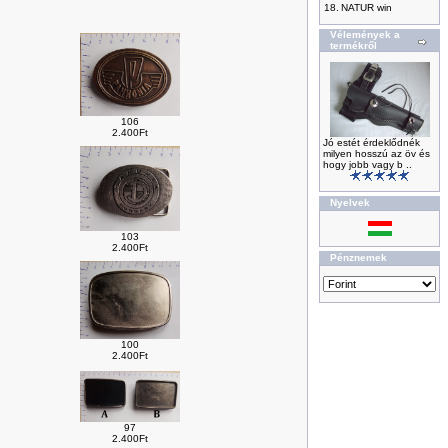
18.
NATUR win
Vélemények a
termékről
106
2.400Ft
Jó estét érdeklődnék
milyen hosszú az öv és
hogy jobb vagy b ..
Nyelvek
103
2.400Ft
Pénznemek
100
2.400Ft
97
2.400Ft