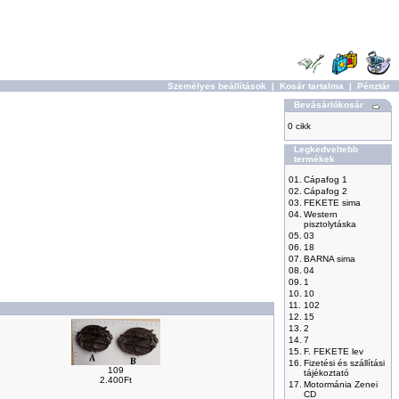
Személyes beállítások
|
Kosár tartalma
|
Pénztár
Bevásárlókosár
0 cikk
Legkedveltebb
termékek
01.
Cápafog 1
02.
Cápafog 2
03.
FEKETE sima
04.
Western
pisztolytáska
05.
03
06.
18
07.
BARNA sima
08.
04
09.
1
10.
10
11.
102
12.
15
13.
2
14.
7
15.
F. FEKETE lev
16.
Fizetési és szállítási
109
tájékoztató
2.400Ft
17.
Motormánia Zenei
CD