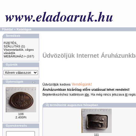
Főoldal
»
Katalógus
Termékek
FIZETÉS,
SZÁLLíTÁS
(1)
Viszonteladók, céges
vásárlók
Üdvözöljük Internet Áruházunkb
WEBÁRUHÁZ->
(167)
Gyártók
Újdonságok
Vendégünk!
Üdvözöljük kedves
Áruházunkban kizárólag előre utalással lehet rendelni!
Bejelentkezéshez kattintson
ide
. Ha még nincs jelszava
itt
regis
Új termékeink augusztus hónapban
106
2.400Ft
Gyorskeresés
111