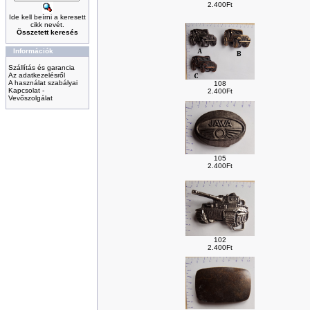
2.400Ft
Ide kell beírni a keresett
cikk nevét.
Összetett keresés
Információk
Szállítás és garancia
Az adatkezelésről
A használat szabályai
108
Kapcsolat -
2.400Ft
Vevőszolgálat
105
2.400Ft
102
2.400Ft