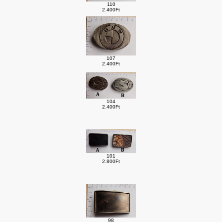
110
2.400Ft
107
2.400Ft
104
2.400Ft
101
2.800Ft
98