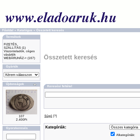
Főoldal
»
Katalógus
»
Összetett keresés
Termékek
FIZETÉS,
SZÁLLíTÁS
(1)
Viszonteladók, céges
vásárlók
Összetett keresés
WEBÁRUHÁZ->
(167)
Gyártók
Újdonságok
Keresési feltétel
Súgó
[?]
107
2.400Ft
Kategóriák:
Gyorskeresés
Alkategóriák: