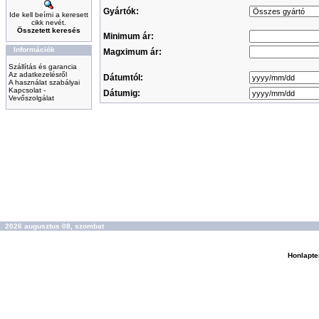
Gyártók:
Ide kell beírni a keresett
cikk nevét.
Összetett keresés
Minimum ár:
Információk
Magximum ár:
Szállítás és garancia
Az adatkezelésről
Dátumtól:
A használat szabályai
Kapcsolat -
Dátumig:
Vevőszolgálat
2026 augusztus 08, szombat
Honlapte