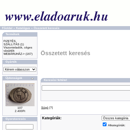
Főoldal
»
Katalógus
»
Összetett keresés
Termékek
FIZETÉS,
SZÁLLíTÁS
(1)
Viszonteladók, céges
vásárlók
Összetett keresés
WEBÁRUHÁZ->
(167)
Gyártók
Újdonságok
Keresési feltétel
Súgó
[?]
107
2.400Ft
Kategóriák:
Gyorskeresés
Alkategóriák: