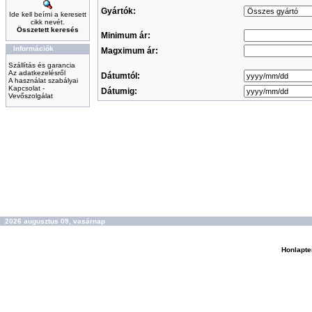
Gyártók:
Ide kell beírni a keresett
cikk nevét.
Összetett keresés
Minimum ár:
Információk
Magximum ár:
Szállítás és garancia
Az adatkezelésről
Dátumtól:
A használat szabályai
Kapcsolat -
Dátumig:
Vevőszolgálat
2026 augusztus 09, vasárnap
Honlapte