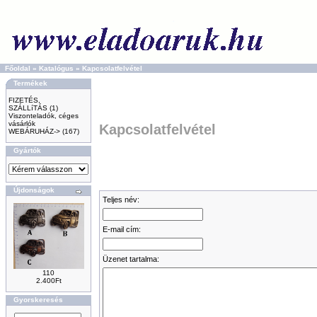
Főoldal
»
Katalógus
»
Kapcsolatfelvétel
Termékek
FIZETÉS,
SZÁLLíTÁS
(1)
Viszonteladók, céges
vásárlók
Kapcsolatfelvétel
WEBÁRUHÁZ->
(167)
Gyártók
Újdonságok
Teljes név:
E-mail cím:
Üzenet tartalma:
110
2.400Ft
Gyorskeresés