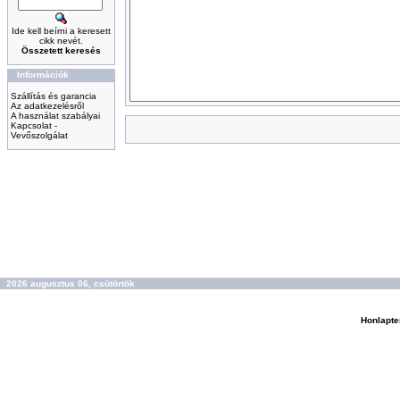
Ide kell beírni a keresett
cikk nevét.
Összetett keresés
Információk
Szállítás és garancia
Az adatkezelésről
A használat szabályai
Kapcsolat -
Vevőszolgálat
2026 augusztus 06, csütörtök
Honlapte