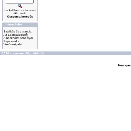
Ide kell beírni a keresett
cikk nevét.
Összetett keresés
Információk
Szállítás és garancia
Az adatkezelésről
A használat szabályai
Kapcsolat -
Vevőszolgálat
2026 augusztus 06, csütörtök
Honlapte