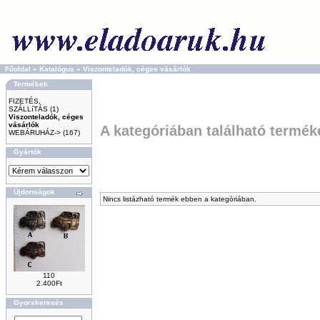
Főoldal
»
Katalógus
»
Viszonteladók, céges vásárlók
Termékek
FIZETÉS,
SZÁLLíTÁS
(1)
Viszonteladók, céges
vásárlók
A kategóriában található termék
WEBÁRUHÁZ->
(167)
Gyártók
Újdonságok
Nincs listázható termék ebben a kategóriában.
110
2.400Ft
Gyorskeresés