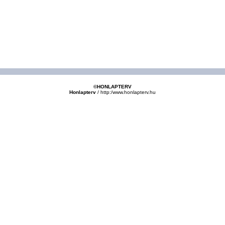
©HONLAPTERV
Honlapterv
/
http:/www.honlapterv.hu