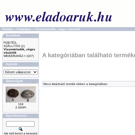
Főoldal
»
Katalógus
»
Viszonteladók, céges vásárlók
Termékek
FIZETÉS,
SZÁLLíTÁS
(1)
Viszonteladók, céges
vásárlók
A kategóriában található termék
WEBÁRUHÁZ->
(167)
Gyártók
Újdonságok
Nincs listázható termék ebben a kategóriában.
104
2.400Ft
Gyorskeresés
Ide kell beírni a keresett