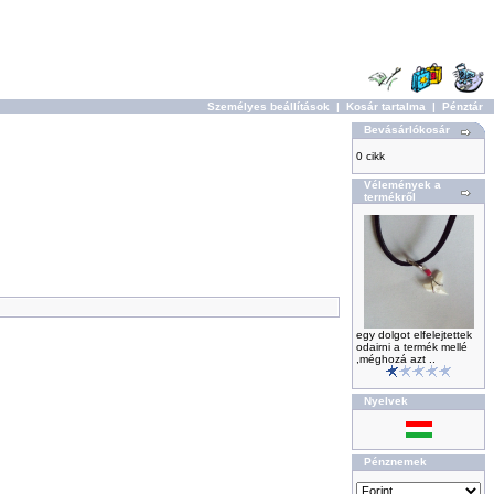
Személyes beállítások
|
Kosár tartalma
|
Pénztár
Bevásárlókosár
0 cikk
Vélemények a
termékről
egy dolgot elfelejtettek
odairni a termék mellé
,méghozá azt ..
Nyelvek
Pénznemek