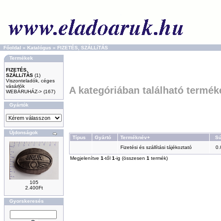
Főoldal
»
Katalógus
»
FIZETÉS, SZÁLLíTÁS
Termékek
FIZETÉS,
SZÁLLíTÁS
(1)
Viszonteladók, céges
vásárlók
A kategóriában található termék
WEBÁRUHÁZ->
(167)
Gyártók
Újdonságok
Típus
Gyártó
Terméknév+
Sú
Fizetési és szállítási tájékoztató
0.
Megjelenítve
1
-től
1
-ig (összesen
1
termék)
105
2.400Ft
Gyorskeresés