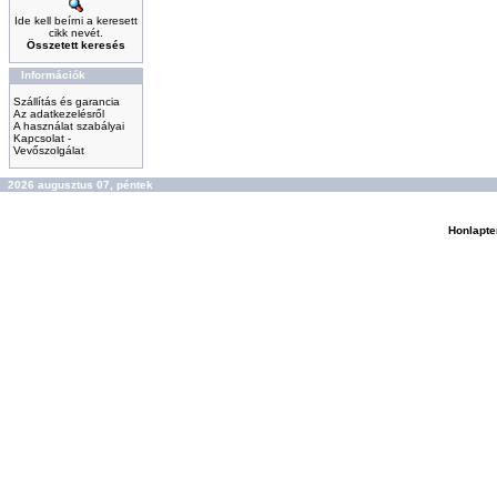
Ide kell beírni a keresett
cikk nevét.
Összetett keresés
Információk
Szállítás és garancia
Az adatkezelésről
A használat szabályai
Kapcsolat -
Vevőszolgálat
2026 augusztus 07, péntek
Honlapte