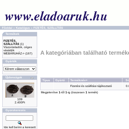
Főoldal
»
Katalógus
»
FIZETÉS, SZÁLLíTÁS
Termékek
FIZETÉS,
SZÁLLíTÁS
(1)
Viszonteladók, céges
vásárlók
A kategóriában található termék
WEBÁRUHÁZ->
(167)
Gyártók
Újdonságok
Típus
Gyártó
Terméknév+
Sú
Fizetési és szállítási tájékoztató
0.
Megjelenítve
1
-től
1
-ig (összesen
1
termék)
109
2.400Ft
Gyorskeresés
Ide kell beírni a keresett