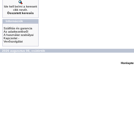
Ide kell beírni a keresett
cikk nevét.
Összetett keresés
Információk
Szállítás és garancia
Az adatkezelésről
A használat szabályai
Kapcsolat -
Vevőszolgálat
2026 augusztus 06, csütörtök
Honlapte