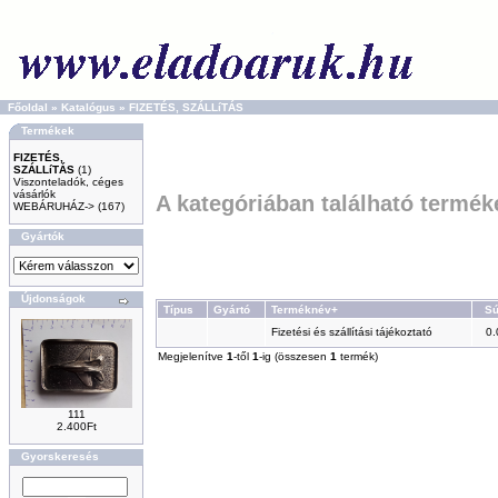
Főoldal
»
Katalógus
»
FIZETÉS, SZÁLLíTÁS
Termékek
FIZETÉS,
SZÁLLíTÁS
(1)
Viszonteladók, céges
vásárlók
A kategóriában található termék
WEBÁRUHÁZ->
(167)
Gyártók
Újdonságok
Típus
Gyártó
Terméknév+
Sú
Fizetési és szállítási tájékoztató
0.
Megjelenítve
1
-től
1
-ig (összesen
1
termék)
111
2.400Ft
Gyorskeresés