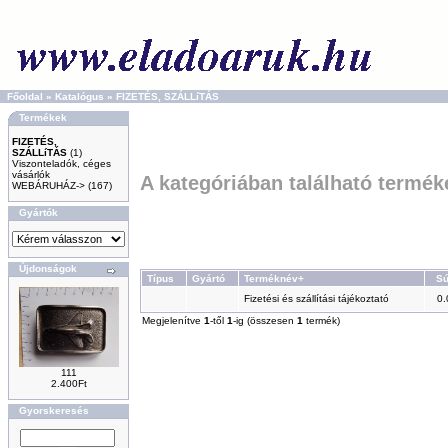
Főoldal
»
Katalógus
»
FIZETÉS, SZÁLLíTÁS
Termékek
FIZETÉS,
SZÁLLíTÁS
(1)
Viszonteladók, céges
vásárlók
A kategóriában található termék
WEBÁRUHÁZ->
(167)
Gyártók
Újdonságok
Típus
Gyártó
Terméknév+
Sú
Fizetési és szállítási tájékoztató
0.
Megjelenítve
1
-től
1
-ig (összesen
1
termék)
111
2.400Ft
Gyorskeresés