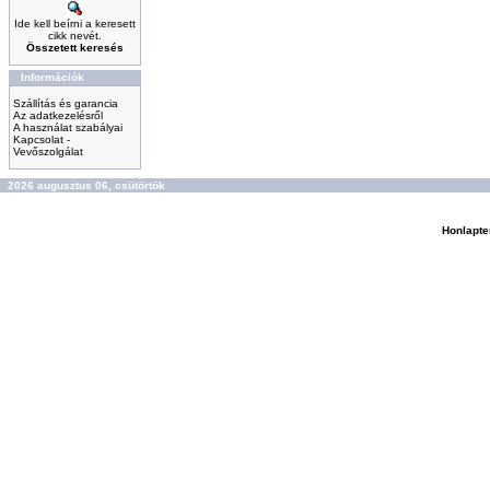
Ide kell beírni a keresett
cikk nevét.
Összetett keresés
Információk
Szállítás és garancia
Az adatkezelésről
A használat szabályai
Kapcsolat -
Vevőszolgálat
2026 augusztus 06, csütörtök
Honlapte