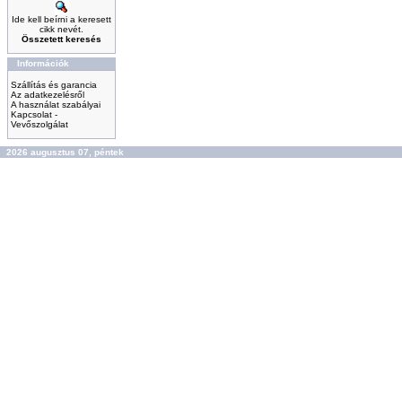
Ide kell beírni a keresett
cikk nevét.
Összetett keresés
Információk
Szállítás és garancia
Az adatkezelésről
A használat szabályai
Kapcsolat -
Vevőszolgálat
2026 augusztus 07, péntek