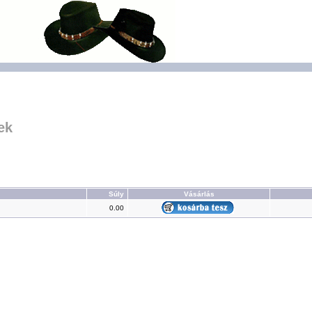
ek
Súly
Vásárlás
0.00