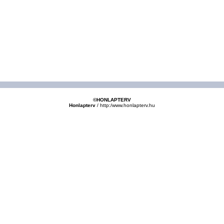
©HONLAPTERV
Honlapterv
/
http:/www.honlapterv.hu