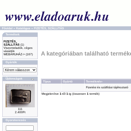
Főoldal
»
Katalógus
»
FIZETÉS, SZÁLLíTÁS
Termékek
FIZETÉS,
SZÁLLíTÁS
(1)
Viszonteladók, céges
vásárlók
A kategóriában található termék
WEBÁRUHÁZ->
(167)
Gyártók
Újdonságok
Típus
Gyártó
Terméknév-
Fizetési és szállítási tájékoztató
Megjelenítve
1
-től
1
-ig (összesen
1
termék)
111
2.400Ft
Gyorskeresés