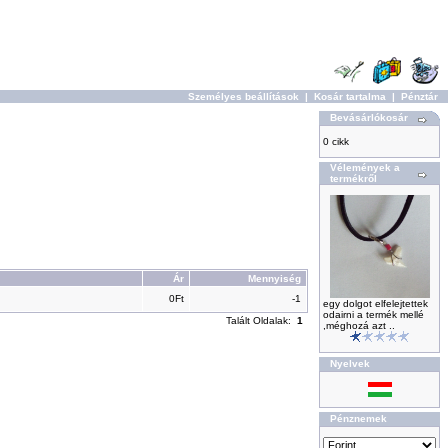
Személyes beállítások
|
Kosár tartalma
|
Pénztár
Bevásárlókosár
0 cikk
Vélemények a
termékről
Ár
Mennyiség
0Ft
-1
egy dolgot elfelejtettek
odairni a termék mellé
Talált Oldalak:
1
,méghozá azt ..
Nyelvek
Pénznemek