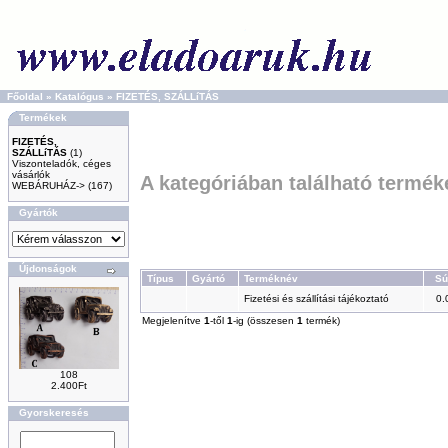
Főoldal
»
Katalógus
»
FIZETÉS, SZÁLLíTÁS
Termékek
FIZETÉS,
SZÁLLíTÁS
(1)
Viszonteladók, céges
vásárlók
A kategóriában található termék
WEBÁRUHÁZ->
(167)
Gyártók
Újdonságok
Típus
Gyártó
Terméknév
Sú
Fizetési és szállítási tájékoztató
0.
Megjelenítve
1
-től
1
-ig (összesen
1
termék)
108
2.400Ft
Gyorskeresés