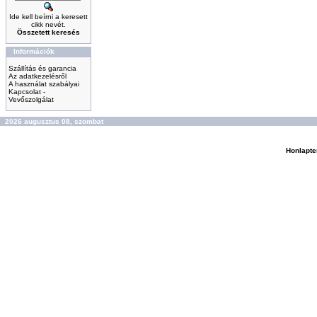
Ide kell beírni a keresett
cikk nevét.
Összetett keresés
Információk
Szállítás és garancia
Az adatkezelésről
A használat szabályai
Kapcsolat -
Vevőszolgálat
2026 augusztus 08, szombat
Honlapte