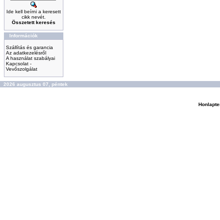
Ide kell beírni a keresett
cikk nevét.
Összetett keresés
Információk
Szállítás és garancia
Az adatkezelésről
A használat szabályai
Kapcsolat -
Vevőszolgálat
2026 augusztus 07, péntek
Honlapte