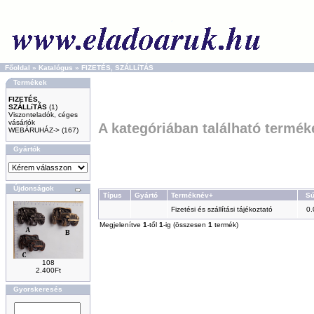
Főoldal
»
Katalógus
»
FIZETÉS, SZÁLLíTÁS
Termékek
FIZETÉS,
SZÁLLíTÁS
(1)
Viszonteladók, céges
vásárlók
A kategóriában található termék
WEBÁRUHÁZ->
(167)
Gyártók
Újdonságok
Típus
Gyártó
Terméknév+
Sú
Fizetési és szállítási tájékoztató
0.
Megjelenítve
1
-től
1
-ig (összesen
1
termék)
108
2.400Ft
Gyorskeresés