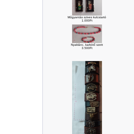
Műgyantás szives kulcstartó
1.000Ft
Nyaklánc, karkötő szett
3.500Ft