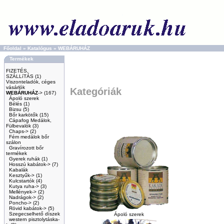
Főoldal
»
Katalógus
»
WEBÁRUHÁZ
Termékek
FIZETÉS,
SZÁLLíTÁS
(1)
Viszonteladók, céges
vásárlók
Kategóriák
WEBÁRUHÁZ
->
(167)
Ápoló szerek
Bélés
(1)
Bizsu
(5)
Bőr karkötők
(15)
Cápafog Medálok,
Fülbevalók
(3)
Chaps->
(2)
Fém medálok bőr
szálon
Gravírozott bőr
termékek
Gyerek ruhák
(1)
Hosszú kabátok->
(7)
Kabalák
Kesztyűk->
(1)
Kulcstartók
(4)
Kutya ruha->
(3)
Mellények->
(2)
Nadrágok->
(2)
Poncho->
(2)
Rövid kabátok->
(5)
Szegecselhető díszek
Ápoló szerek
western pisztolytáska-