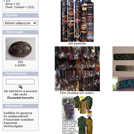
>
(2)
Zene->
(1)
Övek, Csatok->
(111)
Gyártók
Újdonságok
Bőr karkötők
105
2.400Ft
Gyorskeresés
Ide kell beírni a keresett
Fém medálok bőr szálon
cikk nevét.
Összetett keresés
Információk
Szállítás és garancia
Az adatkezelésről
A használat szabályai
Kapcsolat -
Vevőszolgálat