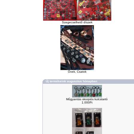
Szegecselhető díszek
Övek, Csatok
Új termékeink augusztus hónapban
Műgyantás skorpiós kulcstartó
1.000Ft