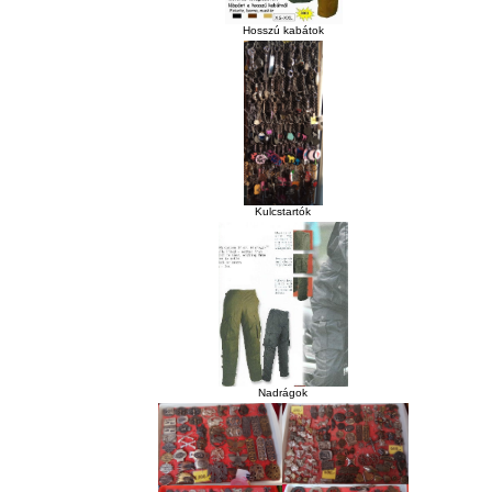
Hosszú kabátok
Kulcstartók
Nadrágok