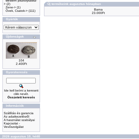
western pisztolytáska-
>
(2)
Új termékeink augusztus hónapban
Zene->
(1)
Barna
Övek, Csatok->
(111)
23.000Ft
Gyártók
Újdonságok
104
2.400Ft
Gyorskeresés
Ide kell beírni a keresett
cikk nevét.
Összetett keresés
Információk
Szállítás és garancia
Az adatkezelésről
A használat szabályai
Kapcsolat -
Vevőszolgálat
2026 augusztus 10, hétfő