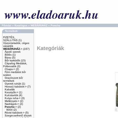
Főoldal
»
Katalógus
»
WEBÁRUHÁZ
»
Poncho
Termékek
FIZETÉS,
SZÁLLíTÁS
(1)
Viszonteladók, céges
vásárlók
Kategóriák
WEBÁRUHÁZ
->
(167)
Ápoló szerek
Bélés
(1)
Bizsu
(5)
Bőr karkötők
(15)
Cápafog Medálok,
Fülbevalók
(3)
Chaps->
(2)
Fém medálok bőr
szálon
Gravírozott bőr
termékek
Gyerek ruhák
(1)
Hosszú kabátok->
(7)
Kabalák
Kesztyűk->
(1)
Kulcstartók
(4)
Kutya ruha->
(3)
Mellények->
(2)
Nadrágok->
(2)
Poncho
->
(2)
9004
(2)
Rövid kabátok->
(5)
Szegecselhető díszek