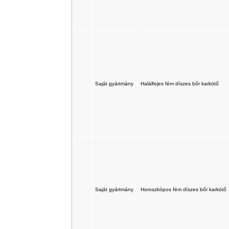
Saját gyártmány
Halálfejes fém díszes bőr karkötő
Saját gyártmány
Horoszkópos fém díszes bőr karkötő