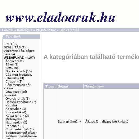
Főoldal
»
Katalógus
»
WEBÁRUHÁZ
»
Bőr karkötők
Termékek
FIZETÉS,
SZÁLLíTÁS
(1)
Viszonteladók, céges
vásárlók
A kategóriában található termék
WEBÁRUHÁZ
->
(167)
Ápoló szerek
Bélés
(1)
Bizsu
(5)
Bőr karkötők
(15)
Cápafog Medálok,
Fülbevalók
(3)
Chaps->
(2)
Fém medálok bőr
Típus
Gyártó
Terméknév+
szálon
Gravírozott bőr
termékek
Gyerek ruhák
(1)
Hosszú kabátok->
(7)
Kabalák
Kesztyűk->
(1)
Kulcstartók
(4)
Kutya ruha->
(3)
Mellények->
(2)
Saját gyártmány
Állatos fém díszes bőr karkötő
Nadrágok->
(2)
Poncho->
(2)
Rövid kabátok->
(5)
Szegecselhető díszek
western pisztolytáska-