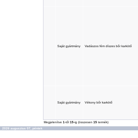
Saját gyártmány
Vadászos fém díszes bőr karkötő
Saját gyártmány
Vékony bőr karkötő
Megjelenítve
1
-től
15
-ig (összesen
15
termék)
2026 augusztus 07, péntek