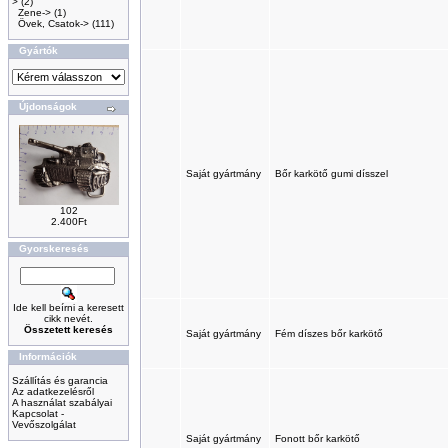
>
(2)
Zene->
(1)
Övek, Csatok->
(111)
Gyártók
Újdonságok
Saját gyártmány
Bőr karkötő gumi dísszel
102
2.400Ft
Gyorskeresés
Ide kell beírni a keresett
cikk nevét.
Összetett keresés
Saját gyártmány
Fém díszes bőr karkötő
Információk
Szállítás és garancia
Az adatkezelésről
A használat szabályai
Kapcsolat -
Vevőszolgálat
Saját gyártmány
Fonott bőr karkötő