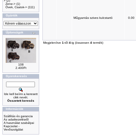
>
(2)
Zene->
(1)
Övek, Csatok->
(111)
Gyártók
Műgyantás szives kulcstartó
0.00
Újdonságok
Megjelenítve
1
-től
4
-ig (összesen
4
termék)
108
2.400Ft
Gyorskeresés
Ide kell beírni a keresett
cikk nevét.
Összetett keresés
Információk
Szállítás és garancia
Az adatkezelésről
A használat szabályai
Kapcsolat -
Vevőszolgálat