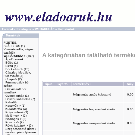
Főoldal
»
Katalógus
»
WEBÁRUHÁZ
»
Kulcstartók
Termékek
FIZETÉS,
SZÁLLíTÁS
(1)
Viszonteladók, céges
vásárlók
A kategóriában található termék
WEBÁRUHÁZ
->
(167)
Ápoló szerek
Bélés
(1)
Bizsu
(5)
Bőr karkötők
(15)
Cápafog Medálok,
Fülbevalók
(3)
Chaps->
(2)
Fém medálok bőr
Típus
Gyártó
Terméknév+
Súly
szálon
Gravírozott bőr
termékek
Műgyantás autós kulcstartó
0.00
Gyerek ruhák
(1)
Hosszú kabátok->
(7)
Kabalák
Kesztyűk->
(1)
Kulcstartók
(4)
Műgyantás bogaras kulcstartó
0.00
Kutya ruha->
(3)
Mellények->
(2)
Nadrágok->
(2)
Poncho->
(2)
Műgyantás skorpiós kulcstartó
0.00
Rövid kabátok->
(5)
Szegecselhető díszek
western pisztolytáska-