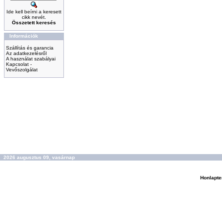
Ide kell beírni a keresett
cikk nevét.
Összetett keresés
Információk
Szállítás és garancia
Az adatkezelésről
A használat szabályai
Kapcsolat -
Vevőszolgálat
2026 augusztus 09, vasárnap
Honlapte