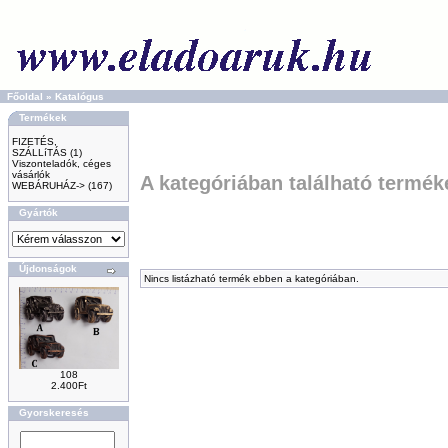
Főoldal
»
Katalógus
Termékek
FIZETÉS,
SZÁLLíTÁS
(1)
Viszonteladók, céges
vásárlók
A kategóriában található termék
WEBÁRUHÁZ->
(167)
Gyártók
Újdonságok
Nincs listázható termék ebben a kategóriában.
108
2.400Ft
Gyorskeresés