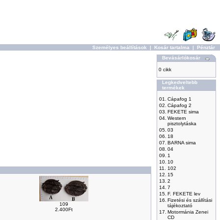
Személyes beállítások
|
Kosár tartalma
|
Pénztár
Bevásárlókosár
0 cikk
Legkedveltebb
termékek
01.
Cápafog 1
02.
Cápafog 2
03.
FEKETE sima
04.
Western
pisztolytáska
05.
03
06.
18
07.
BARNA sima
08.
04
09.
1
10.
10
11.
102
12.
15
13.
2
14.
7
15.
F. FEKETE lev
16.
Fizetési és szállítási
109
tájékoztató
2.400Ft
17.
Motormánia Zenei
CD