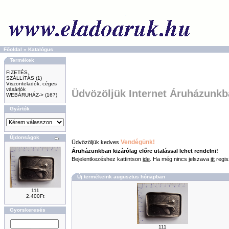
Főoldal
»
Katalógus
Termékek
FIZETÉS,
SZÁLLíTÁS
(1)
Viszonteladók, céges
vásárlók
Üdvözöljük Internet Áruházunkb
WEBÁRUHÁZ->
(167)
Gyártók
Újdonságok
Vendégünk!
Üdvözöljük kedves
Áruházunkban kizárólag előre utalással lehet rendelni!
Bejelentkezéshez kattintson
ide
. Ha még nincs jelszava
itt
regis
Új termékeink augusztus hónapban
111
2.400Ft
Gyorskeresés
111