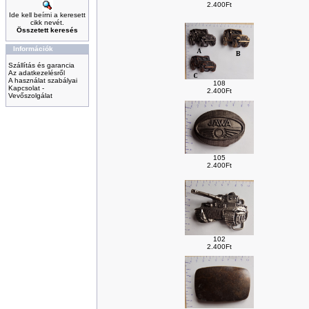
2.400Ft
Ide kell beírni a keresett
cikk nevét.
Összetett keresés
Információk
Szállítás és garancia
Az adatkezelésről
A használat szabályai
108
Kapcsolat -
2.400Ft
Vevőszolgálat
105
2.400Ft
102
2.400Ft