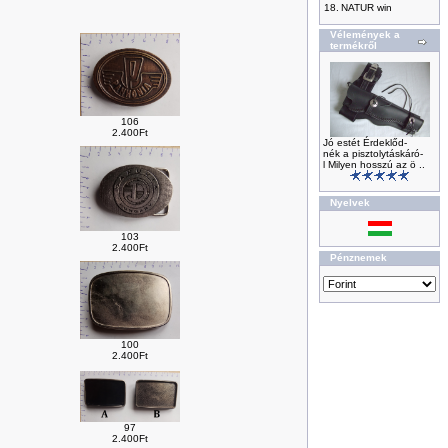
18.
NATUR win
Vélemények a
termékről
106
2.400Ft
Jó estét Érdeklőd-
nék a pisztolytáskáró-
l Milyen hosszú az ö ..
Nyelvek
103
2.400Ft
Pénznemek
100
2.400Ft
97
2.400Ft