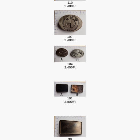
110
2.400Ft
107
2.400Ft
104
2.400Ft
101
2.800Ft
98