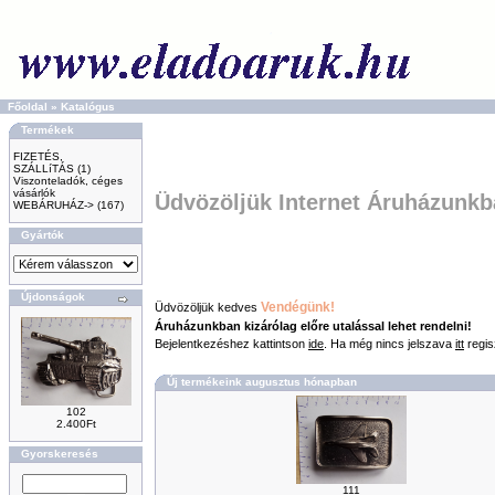
Főoldal
»
Katalógus
Termékek
FIZETÉS,
SZÁLLíTÁS
(1)
Viszonteladók, céges
vásárlók
Üdvözöljük Internet Áruházunkb
WEBÁRUHÁZ->
(167)
Gyártók
Újdonságok
Vendégünk!
Üdvözöljük kedves
Áruházunkban kizárólag előre utalással lehet rendelni!
Bejelentkezéshez kattintson
ide
. Ha még nincs jelszava
itt
regis
Új termékeink augusztus hónapban
102
2.400Ft
Gyorskeresés
111