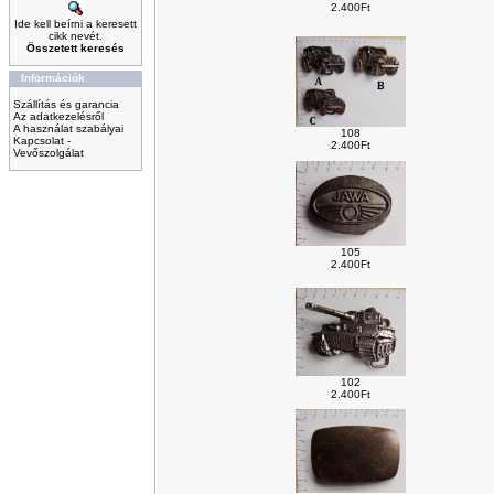
2.400Ft
Ide kell beírni a keresett
cikk nevét.
Összetett keresés
Információk
Szállítás és garancia
Az adatkezelésről
A használat szabályai
108
Kapcsolat -
2.400Ft
Vevőszolgálat
105
2.400Ft
102
2.400Ft