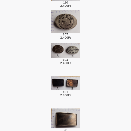
110
2.400Ft
107
2.400Ft
104
2.400Ft
101
2.800Ft
98