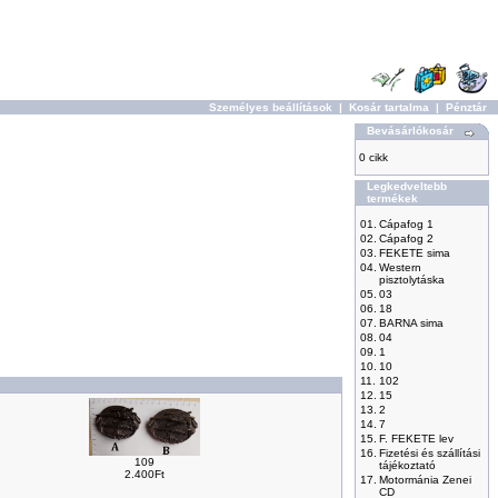
Személyes beállítások
|
Kosár tartalma
|
Pénztár
Bevásárlókosár
0 cikk
Legkedveltebb
termékek
01.
Cápafog 1
02.
Cápafog 2
03.
FEKETE sima
04.
Western
pisztolytáska
05.
03
06.
18
07.
BARNA sima
08.
04
09.
1
10.
10
11.
102
12.
15
13.
2
14.
7
15.
F. FEKETE lev
16.
Fizetési és szállítási
109
tájékoztató
2.400Ft
17.
Motormánia Zenei
CD