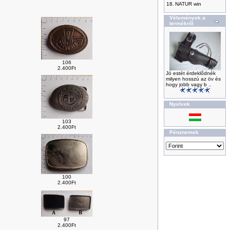
18.
NATUR win
Vélemények a
termékről
106
2.400Ft
Jó estét érdeklődnék
milyen hosszú az öv és
hogy jobb vagy b ..
Nyelvek
103
2.400Ft
Pénznemek
100
2.400Ft
97
2.400Ft