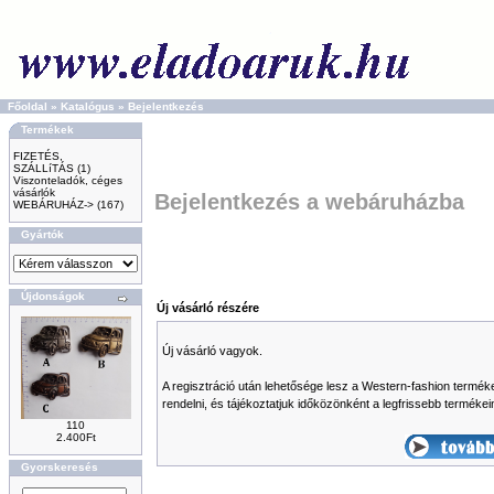
Főoldal
»
Katalógus
»
Bejelentkezés
Termékek
FIZETÉS,
SZÁLLíTÁS
(1)
Viszonteladók, céges
vásárlók
Bejelentkezés a webáruházba
WEBÁRUHÁZ->
(167)
Gyártók
Újdonságok
Új vásárló részére
Új vásárló vagyok.
A regisztráció után lehetősége lesz a Western-fashion terméke
rendelni, és tájékoztatjuk időközönként a legfrissebb termékei
110
2.400Ft
Gyorskeresés