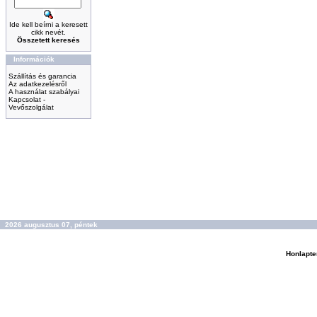
Ide kell beírni a keresett
cikk nevét.
Összetett keresés
Információk
Szállítás és garancia
Az adatkezelésről
A használat szabályai
Kapcsolat -
Vevőszolgálat
2026 augusztus 07, péntek
Honlapte