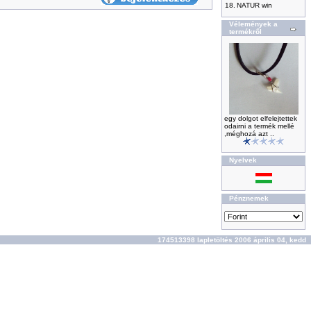
18.
NATUR win
Vélemények a
termékről
egy dolgot elfelejtettek
odairni a termék mellé
,méghozá azt ..
Nyelvek
Pénznemek
174513398 lapletöltés 2006 április 04, kedd