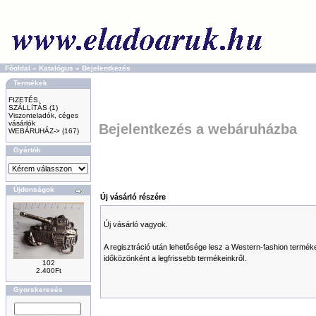
Főoldal
»
Katalógus
»
Bejelentkezés
Termékek
FIZETÉS,
SZÁLLíTÁS
(1)
Viszonteladók, céges
vásárlók
Bejelentkezés a webáruházba
WEBÁRUHÁZ->
(167)
Gyártók
Újdonságok
Új vásárló részére
Új vásárló vagyok.
A regisztráció után lehetősége lesz a Western-fashion termékei
időközönként a legfrissebb termékeinkről.
102
2.400Ft
Gyorskeresés