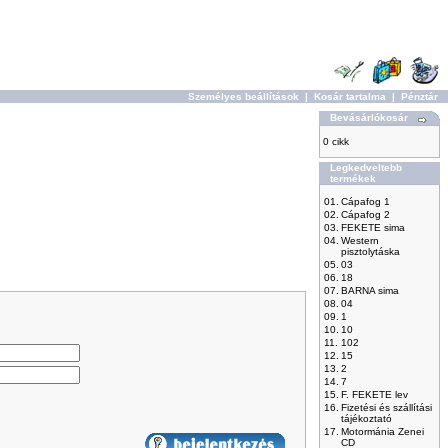
Személyes beállítások
|
Kosár tartalma
|
Pénztár
Bevásárlókosár
0 cikk
Legkedveltebb
termékek
01.
Cápafog 1
02.
Cápafog 2
03.
FEKETE sima
04.
Western
pisztolytáska
05.
03
06.
18
07.
BARNA sima
08.
04
09.
1
10.
10
11.
102
12.
15
13.
2
14.
7
15.
F. FEKETE lev
16.
Fizetési és szállítási
tájékoztató
17.
Motormánia Zenei
CD