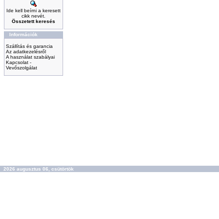
Ide kell beírni a keresett
cikk nevét.
Összetett keresés
Információk
Szállítás és garancia
Az adatkezelésről
A használat szabályai
Kapcsolat -
Vevőszolgálat
2026 augusztus 06, csütörtök