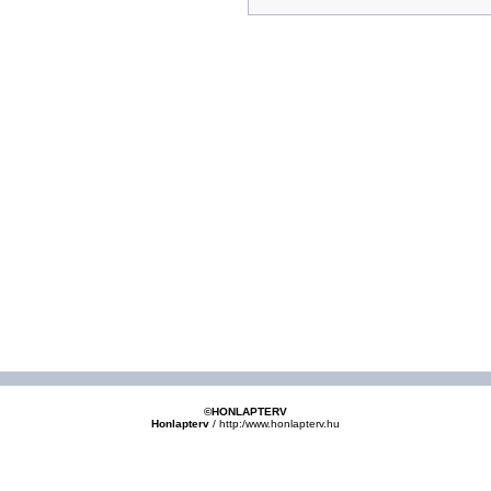
©HONLAPTERV
Honlapterv
/
http:/www.honlapterv.hu