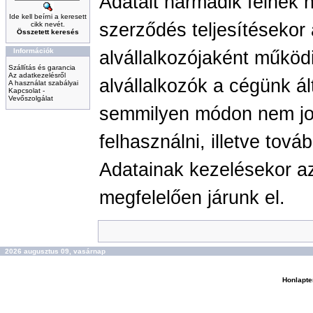
Adatait harmadik félnek n
Ide kell beírni a keresett
szerződés teljesítésekor
cikk nevét.
Összetett keresés
Információk
alvállalkozójaként működ
Szállítás és garancia
Az adatkezelésről
alvállalkozók a cégünk á
A használat szabályai
Kapcsolat -
Vevőszolgálat
semmilyen módon nem jog
felhasználni, illetve tov
Adatainak kezelésekor a
megfelelően járunk el.
2026 augusztus 09, vasárnap
Honlapte