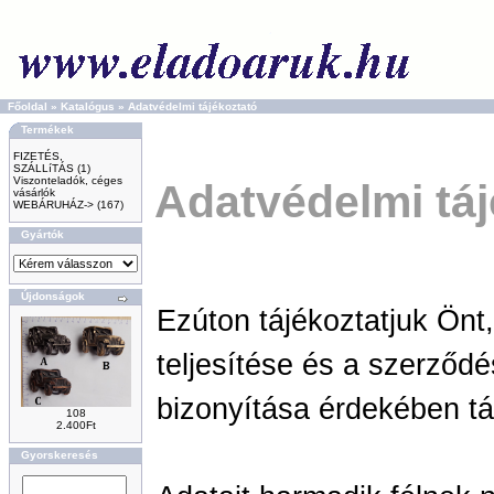
Főoldal
»
Katalógus
»
Adatvédelmi tájékoztató
Termékek
FIZETÉS,
SZÁLLíTÁS
(1)
Viszonteladók, céges
Adatvédelmi táj
vásárlók
WEBÁRUHÁZ->
(167)
Gyártók
Újdonságok
Ezúton tájékoztatjuk Önt
teljesítése és a szerződé
bizonyítása érdekében tár
108
2.400Ft
Gyorskeresés