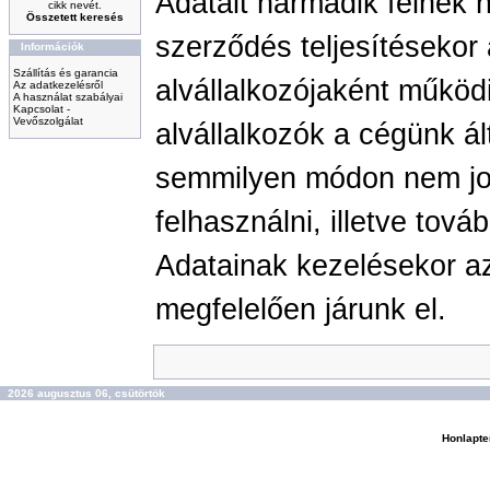
Adatait harmadik félnek n
cikk nevét.
Összetett keresés
szerződés teljesítésekor
Információk
Szállítás és garancia
alvállalkozójaként működ
Az adatkezelésről
A használat szabályai
Kapcsolat -
Vevőszolgálat
alvállalkozók a cégünk á
semmilyen módon nem jog
felhasználni, illetve tov
Adatainak kezelésekor a
megfelelően járunk el.
2026 augusztus 06, csütörtök
Honlapte