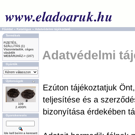
Főoldal
»
Katalógus
»
Adatvédelmi tájékoztató
Termékek
FIZETÉS,
SZÁLLíTÁS
(1)
Viszonteladók, céges
Adatvédelmi táj
vásárlók
WEBÁRUHÁZ->
(167)
Gyártók
Újdonságok
Ezúton tájékoztatjuk Önt
teljesítése és a szerződé
109
2.400Ft
bizonyítása érdekében tár
Gyorskeresés
Ide kell beírni a keresett