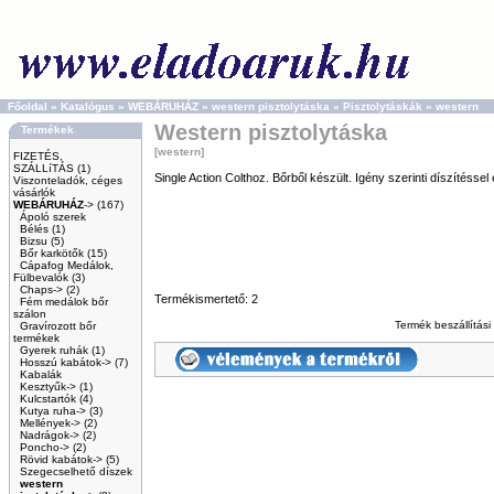
Főoldal
»
Katalógus
»
WEBÁRUHÁZ
»
western pisztolytáska
»
Pisztolytáskák
»
western
Western pisztolytáska
Termékek
[western]
FIZETÉS,
SZÁLLíTÁS
(1)
Single Action Colthoz. Bőrből készült. Igény szerinti díszítéssel
Viszonteladók, céges
vásárlók
WEBÁRUHÁZ
->
(167)
Ápoló szerek
Bélés
(1)
Bizsu
(5)
Bőr karkötők
(15)
Cápafog Medálok,
Fülbevalók
(3)
Chaps->
(2)
Termékismertető: 2
Fém medálok bőr
szálon
Termék beszállítás
Gravírozott bőr
termékek
Gyerek ruhák
(1)
Hosszú kabátok->
(7)
Kabalák
Kesztyűk->
(1)
Kulcstartók
(4)
Kutya ruha->
(3)
Mellények->
(2)
Nadrágok->
(2)
Poncho->
(2)
Rövid kabátok->
(5)
Szegecselhető díszek
western