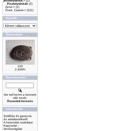
pisztolytáska
->
(2)
Pisztolytáskák
(2)
Zene->
(1)
Övek, Csatok->
(111)
Gyártók
Újdonságok
103
2.400Ft
Gyorskeresés
Ide kell beírni a keresett
cikk nevét.
Összetett keresés
Információk
Szállítás és garancia
Az adatkezelésről
A használat szabályai
Kapcsolat -
Vevőszolgálat