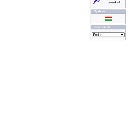
termékről!
Nyelvek
Pénznemek