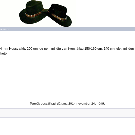
ur win
4 mm Hossza kb. 200 cm, de nem mindíg van ilyen, átlag 150-160 cm. 140 cm felett minden 
lhető
Termék beszállítási dátuma 2014 november 24, hétfő.