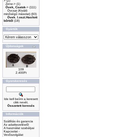
>
(2)
Zene->
(1)
Övek, Csatok
->
(111)
Övcsat (Kiváló
minőségű másolat)
(93)
Övek. I.oszt.Hasított
bőrből
(18)
Gyártók
Újdonságok
109
2.400Ft
Gyorskeresés
Ide kell beírni a keresett
cikk nevét.
Összetett keresés
Információk
Szállítás és garancia
Az adatkezelésről
A használat szabályai
Kapcsolat -
Vevőszolgálat