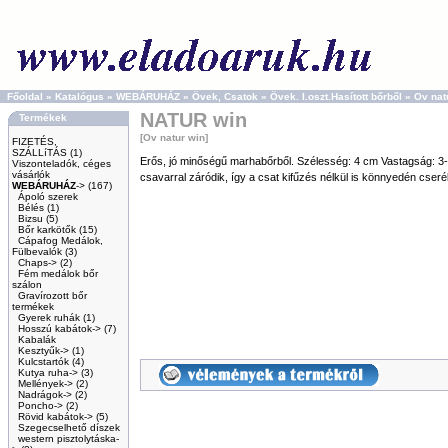
Főoldal
»
Katalógus
»
WEBÁRUHÁZ
»
Övek, Csatok
»
Övek. I.oszt.Hasított bőrből
»
Ov nat
NATUR win
Termékek
[Ov natur win]
FIZETÉS,
SZÁLLíTÁS
(1)
Erős, jó minőségű marhabőrből. Szélesség: 4 cm Vastagság: 3-
Viszonteladók, céges
vásárlók
csavarral záródik, így a csat kifűzés nélkül is könnyedén cseré
WEBÁRUHÁZ
->
(167)
Ápoló szerek
Bélés
(1)
Bizsu
(5)
Bőr karkötők
(15)
Cápafog Medálok,
Fülbevalók
(3)
Chaps->
(2)
Fém medálok bőr
szálon
Gravírozott bőr
termékek
Gyerek ruhák
(1)
Hosszú kabátok->
(7)
Kabalák
Kesztyűk->
(1)
Kulcstartók
(4)
Kutya ruha->
(3)
Mellények->
(2)
Nadrágok->
(2)
Poncho->
(2)
Rövid kabátok->
(5)
Szegecselhető díszek
western pisztolytáska-