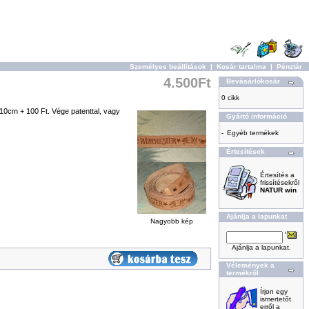
Személyes beállítások
|
Kosár tartalma
|
Pénztár
4.500Ft
Bevásárlókosár
0 cikk
10cm + 100 Ft. Vége patenttal, vagy
Gyártó információ
-
Egyéb termékek
Értesítések
Értesítés a
frissítésekről
NATUR win
Ajánlja a lapunkat
Nagyobb kép
Ajánlja a lapunkat.
Vélemények a
termékről
Írjon egy
ismertetőt
erről a