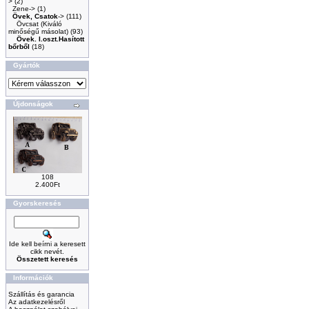
>
(2)
Zene->
(1)
Övek, Csatok
->
(111)
Övcsat (Kiváló
minőségű másolat)
(93)
Övek. I.oszt.Hasított
bőrből
(18)
Gyártók
Újdonságok
108
2.400Ft
Gyorskeresés
Ide kell beírni a keresett
cikk nevét.
Összetett keresés
Információk
Szállítás és garancia
Az adatkezelésről