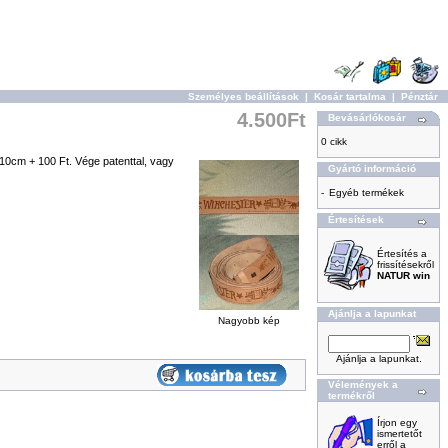
Személyes beállítások
|
Kosár tartalma
|
Pénztár
4.500Ft
Bevásárlókosár
0 cikk
10cm + 100 Ft. Vége patenttal, vagy
Gyártó információ
-
Egyéb termékek
Értesítések
Értesítés a
frissítésekről
NATUR win
Ajánlja a lapunkat
Nagyobb kép
Ajánlja a lapunkat.
Vélemények a
termékről
Írjon egy
ismertetőt
erről a