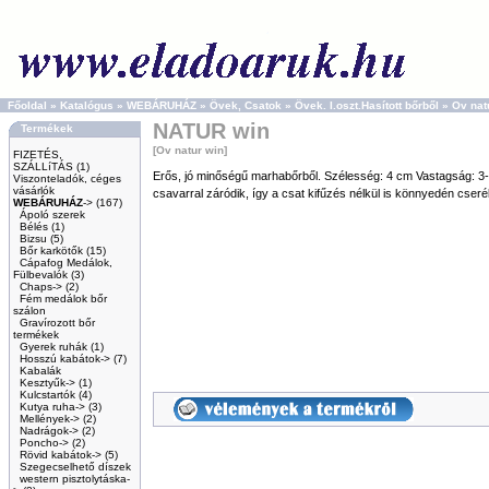
Főoldal
»
Katalógus
»
WEBÁRUHÁZ
»
Övek, Csatok
»
Övek. I.oszt.Hasított bőrből
»
Ov nat
NATUR win
Termékek
[Ov natur win]
FIZETÉS,
SZÁLLíTÁS
(1)
Erős, jó minőségű marhabőrből. Szélesség: 4 cm Vastagság: 3-
Viszonteladók, céges
vásárlók
csavarral záródik, így a csat kifűzés nélkül is könnyedén cseré
WEBÁRUHÁZ
->
(167)
Ápoló szerek
Bélés
(1)
Bizsu
(5)
Bőr karkötők
(15)
Cápafog Medálok,
Fülbevalók
(3)
Chaps->
(2)
Fém medálok bőr
szálon
Gravírozott bőr
termékek
Gyerek ruhák
(1)
Hosszú kabátok->
(7)
Kabalák
Kesztyűk->
(1)
Kulcstartók
(4)
Kutya ruha->
(3)
Mellények->
(2)
Nadrágok->
(2)
Poncho->
(2)
Rövid kabátok->
(5)
Szegecselhető díszek
western pisztolytáska-