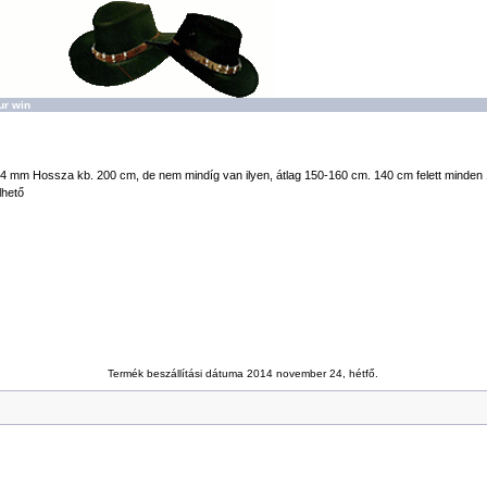
ur win
4 mm Hossza kb. 200 cm, de nem mindíg van ilyen, átlag 150-160 cm. 140 cm felett minden 
lhető
Termék beszállítási dátuma 2014 november 24, hétfő.