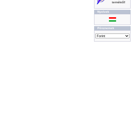
termékről!
Nyelvek
Pénznemek