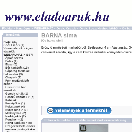
Főoldal
»
Katalógus
»
WEBÁRUHÁZ
»
Övek, Csatok
»
Övek. I.oszt.Hasított bőrből
»
Ov bar
BARNA sima
Termékek
[Ov barna sim]
FIZETÉS,
SZÁLLíTÁS
(1)
Erős, jó minőségű marhabőrből. Szélesség: 4 cm Vastagság: 3-
Viszonteladók, céges
vásárlók
csavarral záródik, így a csat kifűzés nélkül is könnyedén cseré
WEBÁRUHÁZ
->
(167)
Ápoló szerek
Bélés
(1)
Bizsu
(5)
Bőr karkötők
(15)
Cápafog Medálok,
Fülbevalók
(3)
Chaps->
(2)
Fém medálok bőr
szálon
Gravírozott bőr
termékek
Gyerek ruhák
(1)
Hosszú kabátok->
(7)
Kabalák
Kesztyűk->
(1)
Kulcstartók
(4)
Kutya ruha->
(3)
Mellények->
(2)
Nadrágok->
(2)
Poncho->
(2)
Ehhez a termékhez az alábbi termékeket vásárolták meg
Rövid kabátok->
(5)
Szegecselhető díszek
western pisztolytáska-