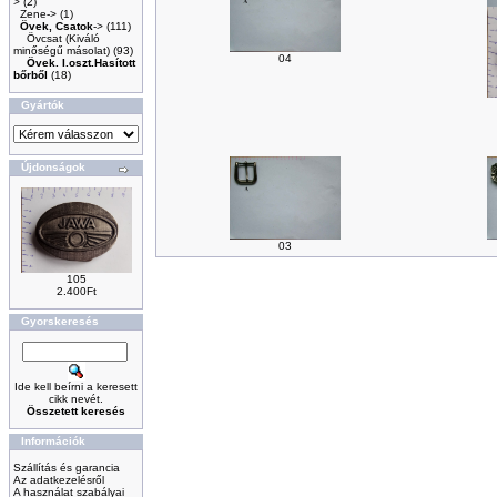
>
(2)
Zene->
(1)
Övek, Csatok
->
(111)
Övcsat (Kiváló
minőségű másolat)
(93)
04
Övek. I.oszt.Hasított
bőrből
(18)
Gyártók
Újdonságok
03
105
2.400Ft
Gyorskeresés
Ide kell beírni a keresett
cikk nevét.
Összetett keresés
Információk
Szállítás és garancia
Az adatkezelésről
A használat szabályai