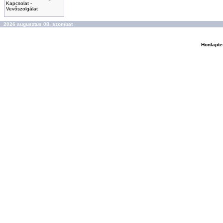
Kapcsolat -
Vevőszolgálat
2026 augusztus 08, szombat
Honlapte