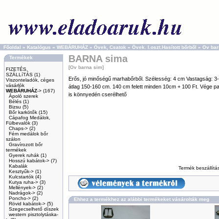
Főoldal
»
Katalógus
»
WEBÁRUHÁZ
»
Övek, Csatok
»
Övek. I.oszt.Hasított bőrből
»
Ov bar
BARNA sima
Termékek
[Ov barna sim]
FIZETÉS,
SZÁLLíTÁS
(1)
Erős, jó minőségű marhabőrből. Szélesség: 4 cm Vastagság: 3
Viszonteladók, céges
vásárlók
átlag 150-160 cm. 140 cm felett minden 10cm + 100 Ft. Vége pate
WEBÁRUHÁZ
->
(167)
is könnyedén cserélhető
Ápoló szerek
Bélés
(1)
Bizsu
(5)
Bőr karkötők
(15)
Cápafog Medálok,
Fülbevalók
(3)
Chaps->
(2)
Fém medálok bőr
szálon
Gravírozott bőr
termékek
Gyerek ruhák
(1)
Hosszú kabátok->
(7)
Kabalák
Termék beszállítá
Kesztyűk->
(1)
Kulcstartók
(4)
Kutya ruha->
(3)
Mellények->
(2)
Nadrágok->
(2)
Poncho->
(2)
Ehhez a termékhez az alábbi termékeket vásárolták meg
Rövid kabátok->
(5)
Szegecselhető díszek
western pisztolytáska-