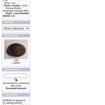
>
(2)
Zene->
(1)
Övek, Csatok
->
(111)
Övcsat (Kiváló
minőségű másolat)
(93)
Övek. I.oszt.Hasított
bőrből
(18)
Gyártók
Újdonságok
106
2.400Ft
Gyorskeresés
Ide kell beírni a keresett
cikk nevét.
Összetett keresés
Információk
Szállítás és garancia
Az adatkezelésről