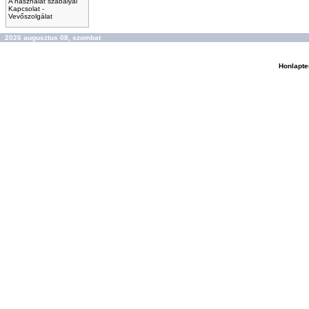
A használat szabályai
Kapcsolat -
Vevőszolgálat
2026 augusztus 08, szombat
Honlapte