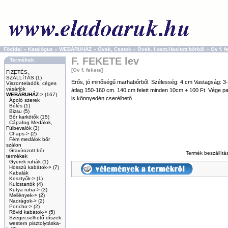
Főoldal
»
Katalógus
»
WEBÁRUHÁZ
»
Övek, Csatok
»
Övek. I.oszt.Hasított bőrből
»
Ov f. f
F. FEKETE lev
Termékek
[Ov f. fekete]
FIZETÉS,
SZÁLLíTÁS
(1)
Erős, jó minőségű marhabőrből. Szélesség: 4 cm Vastagság: 3
Viszonteladók, céges
vásárlók
átlag 150-160 cm. 140 cm felett minden 10cm + 100 Ft. Vége pate
WEBÁRUHÁZ
->
(167)
is könnyedén cserélhető
Ápoló szerek
Bélés
(1)
Bizsu
(5)
Bőr karkötők
(15)
Cápafog Medálok,
Fülbevalók
(3)
Chaps->
(2)
Fém medálok bőr
szálon
Gravírozott bőr
Termék beszállítá
termékek
Gyerek ruhák
(1)
Hosszú kabátok->
(7)
Kabalák
Kesztyűk->
(1)
Kulcstartók
(4)
Kutya ruha->
(3)
Mellények->
(2)
Nadrágok->
(2)
Poncho->
(2)
Rövid kabátok->
(5)
Szegecselhető díszek
western pisztolytáska-