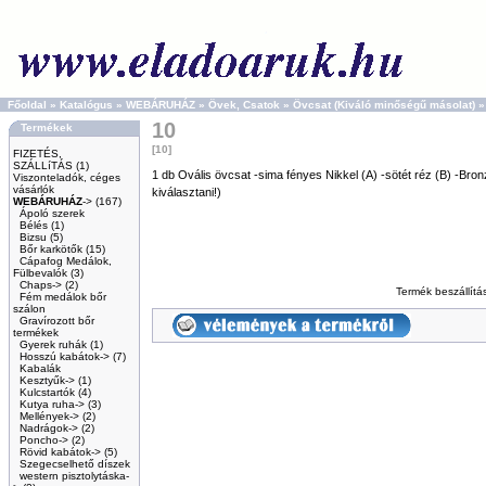
Főoldal
»
Katalógus
»
WEBÁRUHÁZ
»
Övek, Csatok
»
Övcsat (Kiváló minőségű másolat)
10
Termékek
[10]
FIZETÉS,
SZÁLLíTÁS
(1)
1 db Ovális övcsat -sima fényes Nikkel (A) -sötét réz (B) -Bro
Viszonteladók, céges
vásárlók
kiválasztani!)
WEBÁRUHÁZ
->
(167)
Ápoló szerek
Bélés
(1)
Bizsu
(5)
Bőr karkötők
(15)
Cápafog Medálok,
Fülbevalók
(3)
Chaps->
(2)
Termék beszállít
Fém medálok bőr
szálon
Gravírozott bőr
termékek
Gyerek ruhák
(1)
Hosszú kabátok->
(7)
Kabalák
Kesztyűk->
(1)
Kulcstartók
(4)
Kutya ruha->
(3)
Mellények->
(2)
Nadrágok->
(2)
Poncho->
(2)
Rövid kabátok->
(5)
Szegecselhető díszek
western pisztolytáska-