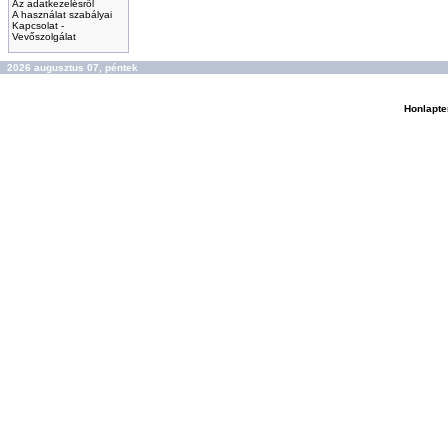
Az adatkezelésről
A használat szabályai
Kapcsolat -
Vevőszolgálat
2026 augusztus 07, péntek
Honlapte