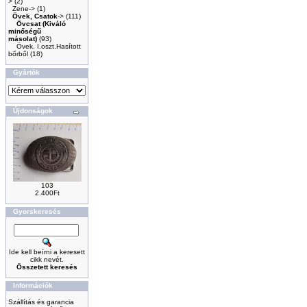
>
(2)
Zene->
(1)
Övek, Csatok
->
(111)
Övcsat (Kiváló
minőségű
másolat)
(93)
Övek. I.oszt.Hasított
bőrből
(18)
Gyártók
Újdonságok
103
2.400Ft
Gyorskeresés
Ide kell beírni a keresett
cikk nevét.
Összetett keresés
Információk
Szállítás és garancia