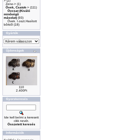
>
(2)
Zene->
(1)
Övek, Csatok
->
(111)
Övcsat (Kiváló
minőségű
másolat)
(93)
Övek. I.oszt.Hasított
bőrből
(18)
Gyártók
Újdonságok
110
2.400Ft
Gyorskeresés
Ide kell beírni a keresett
cikk nevét.
Összetett keresés
Információk