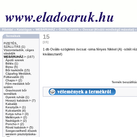
Főoldal
»
Katalógus
»
WEBÁRUHÁZ
»
Övek, Csatok
»
Övcsat (Kiváló minőségű másolat)
15
Termékek
[15]
FIZETÉS,
SZÁLLíTÁS
(1)
1 db Ovális-szögletes övcsat -sima fényes Nikkel (A) -sötét ré
Viszonteladók, céges
vásárlók
kiválasztani!)
WEBÁRUHÁZ
->
(167)
Ápoló szerek
Bélés
(1)
Bizsu
(5)
Bőr karkötők
(15)
Cápafog Medálok,
Fülbevalók
(3)
Chaps->
(2)
Termék beszállít
Fém medálok bőr
szálon
Gravírozott bőr
termékek
Gyerek ruhák
(1)
Hosszú kabátok->
(7)
Kabalák
Kesztyűk->
(1)
Kulcstartók
(4)
Kutya ruha->
(3)
Mellények->
(2)
Nadrágok->
(2)
Poncho->
(2)
Rövid kabátok->
(5)
Szegecselhető díszek
western pisztolytáska-