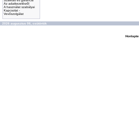
Szállítás és garancia
Az adatkezelésről
A használat szabályai
Kapcsolat -
Vevőszolgálat
2026 augusztus 06, csütörtök
Honlapte