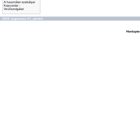
A használat szabályai
Kapcsolat -
Vevőszolgálat
2026 augusztus 07, péntek
Honlapte