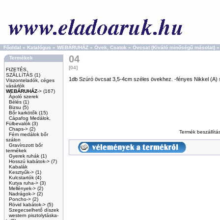
Főoldal
»
Katalógus
»
WEBÁRUHÁZ
»
Övek, Csatok
»
Övcsat (Kiváló minőségű másolat)
04
Termékek
[04]
FIZETÉS,
SZÁLLíTÁS
(1)
1db Szúró övcsat 3,5-4cm széles övekhez. -fényes Nikkel (A) 
Viszonteladók, céges
vásárlók
WEBÁRUHÁZ
->
(167)
Ápoló szerek
Bélés
(1)
Bizsu
(5)
Bőr karkötők
(15)
Cápafog Medálok,
Fülbevalók
(3)
Chaps->
(2)
Termék beszállít
Fém medálok bőr
szálon
Gravírozott bőr
termékek
Gyerek ruhák
(1)
Hosszú kabátok->
(7)
Kabalák
Kesztyűk->
(1)
Kulcstartók
(4)
Kutya ruha->
(3)
Mellények->
(2)
Nadrágok->
(2)
Poncho->
(2)
Rövid kabátok->
(5)
Szegecselhető díszek
western pisztolytáska-