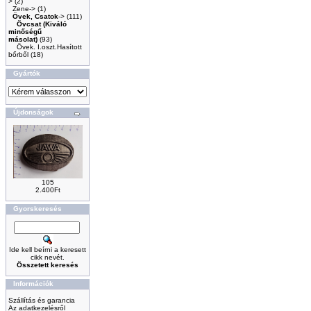
>
(2)
Zene->
(1)
Övek, Csatok
->
(111)
Övcsat (Kiváló
minőségű
másolat)
(93)
Övek. I.oszt.Hasított
bőrből
(18)
Gyártók
Újdonságok
105
2.400Ft
Gyorskeresés
Ide kell beírni a keresett
cikk nevét.
Összetett keresés
Információk
Szállítás és garancia
Az adatkezelésről