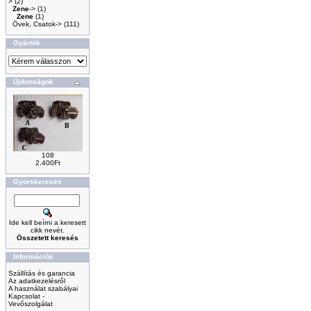
>
(2)
Zene
->
(1)
Zene
(1)
Övek, Csatok->
(111)
Gyártók
Újdonságok
108
2.400Ft
Gyorskeresés
Ide kell beírni a keresett
cikk nevét.
Összetett keresés
Információk
Szállítás és garancia
Az adatkezelésről
A használat szabályai
Kapcsolat -
Vevőszolgálat