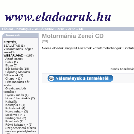
Főoldal
»
Katalógus
»
WEBÁRUHÁZ
»
Zene
»
Zene
»
CD
Motormánia Zenei CD
Termékek
[CD]
FIZETÉS,
SZÁLLíTÁS
(1)
Neves előadók slágerei! A számok között motorhangok! Bontat
Viszonteladók, céges
vásárlók
WEBÁRUHÁZ
->
(167)
Ápoló szerek
Bélés
(1)
Bizsu
(5)
Bőr karkötők
(15)
Termék beszállítá
Cápafog Medálok,
Fülbevalók
(3)
Chaps->
(2)
Fém medálok bőr
szálon
Gravírozott bőr
termékek
Gyerek ruhák
(1)
Hosszú kabátok->
(7)
Kabalák
Kesztyűk->
(1)
Kulcstartók
(4)
Kutya ruha->
(3)
Mellények->
(2)
Nadrágok->
(2)
Poncho->
(2)
Rövid kabátok->
(5)
Szegecselhető díszek
western pisztolytáska-