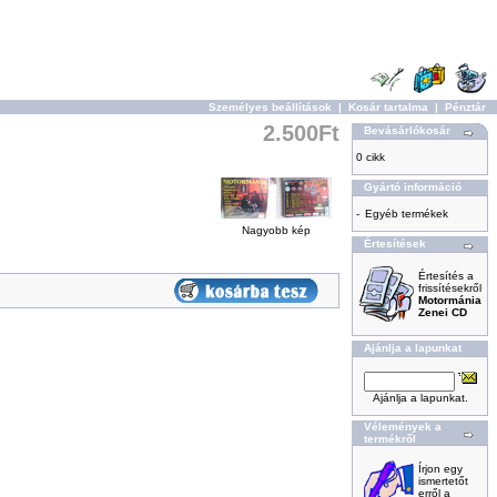
Személyes beállítások
|
Kosár tartalma
|
Pénztár
2.500Ft
Bevásárlókosár
0 cikk
Gyártó információ
-
Egyéb termékek
Nagyobb kép
Értesítések
Értesítés a
frissítésekről
Motormánia
Zenei CD
Ajánlja a lapunkat
Ajánlja a lapunkat.
Vélemények a
termékről
Írjon egy
ismertetőt
erről a