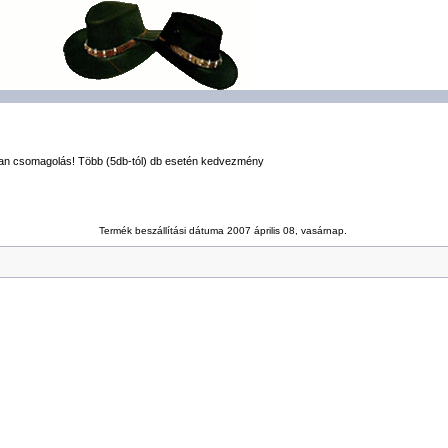
lan csomagolás! Több (5db-tól) db esetén kedvezmény
Termék beszállítási dátuma 2007 április 08, vasárnap.