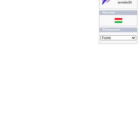
termékről!
Nyelvek
Pénznemek