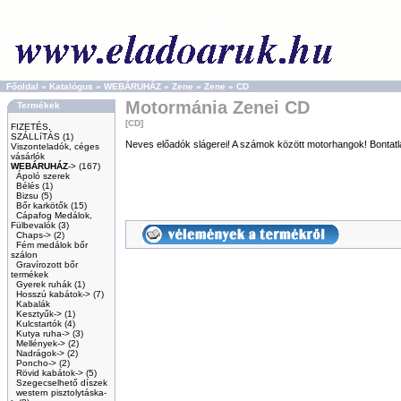
Főoldal
»
Katalógus
»
WEBÁRUHÁZ
»
Zene
»
Zene
»
CD
Motormánia Zenei CD
Termékek
[CD]
FIZETÉS,
SZÁLLíTÁS
(1)
Neves előadók slágerei! A számok között motorhangok! Bontat
Viszonteladók, céges
vásárlók
WEBÁRUHÁZ
->
(167)
Ápoló szerek
Bélés
(1)
Bizsu
(5)
Bőr karkötők
(15)
Cápafog Medálok,
Fülbevalók
(3)
Chaps->
(2)
Fém medálok bőr
szálon
Gravírozott bőr
termékek
Gyerek ruhák
(1)
Hosszú kabátok->
(7)
Kabalák
Kesztyűk->
(1)
Kulcstartók
(4)
Kutya ruha->
(3)
Mellények->
(2)
Nadrágok->
(2)
Poncho->
(2)
Rövid kabátok->
(5)
Szegecselhető díszek
western pisztolytáska-