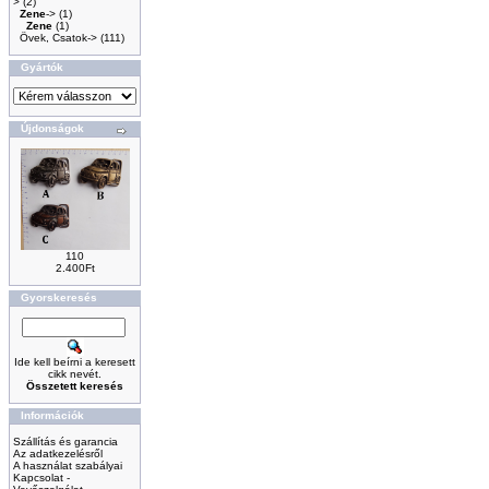
>
(2)
Zene
->
(1)
Zene
(1)
Övek, Csatok->
(111)
Gyártók
Újdonságok
110
2.400Ft
Gyorskeresés
Ide kell beírni a keresett
cikk nevét.
Összetett keresés
Információk
Szállítás és garancia
Az adatkezelésről
A használat szabályai
Kapcsolat -