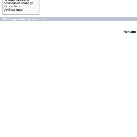
A használat szabályai
Kapcsolat -
Vevőszolgálat
2026 augusztus 06, csütörtök
Honlapte