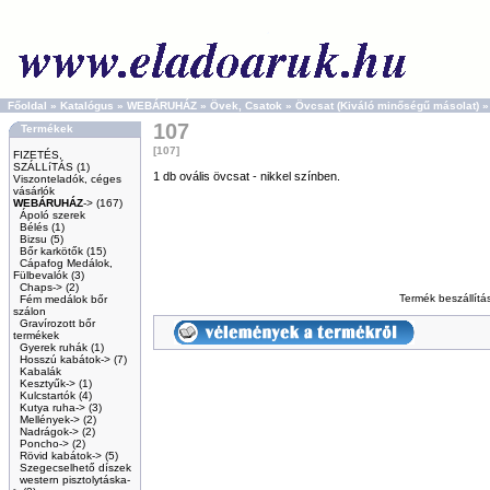
Főoldal
»
Katalógus
»
WEBÁRUHÁZ
»
Övek, Csatok
»
Övcsat (Kiváló minőségű másolat)
107
Termékek
[107]
FIZETÉS,
SZÁLLíTÁS
(1)
1 db ovális övcsat - nikkel színben.
Viszonteladók, céges
vásárlók
WEBÁRUHÁZ
->
(167)
Ápoló szerek
Bélés
(1)
Bizsu
(5)
Bőr karkötők
(15)
Cápafog Medálok,
Fülbevalók
(3)
Chaps->
(2)
Termék beszállít
Fém medálok bőr
szálon
Gravírozott bőr
termékek
Gyerek ruhák
(1)
Hosszú kabátok->
(7)
Kabalák
Kesztyűk->
(1)
Kulcstartók
(4)
Kutya ruha->
(3)
Mellények->
(2)
Nadrágok->
(2)
Poncho->
(2)
Rövid kabátok->
(5)
Szegecselhető díszek
western pisztolytáska-