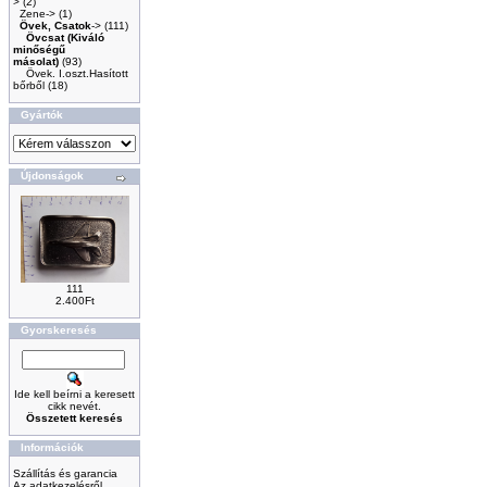
>
(2)
Zene->
(1)
Övek, Csatok
->
(111)
Övcsat (Kiváló
minőségű
másolat)
(93)
Övek. I.oszt.Hasított
bőrből
(18)
Gyártók
Újdonságok
111
2.400Ft
Gyorskeresés
Ide kell beírni a keresett
cikk nevét.
Összetett keresés
Információk
Szállítás és garancia
Az adatkezelésről