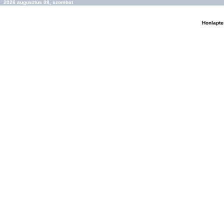
2026 augusztus 08, szombat
Honlapte