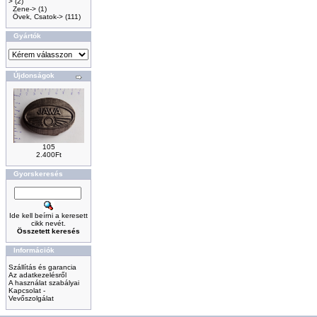
>
(2)
Zene->
(1)
Övek, Csatok->
(111)
Gyártók
Újdonságok
105
2.400Ft
Gyorskeresés
Ide kell beírni a keresett
cikk nevét.
Összetett keresés
Információk
Szállítás és garancia
Az adatkezelésről
A használat szabályai
Kapcsolat -
Vevőszolgálat