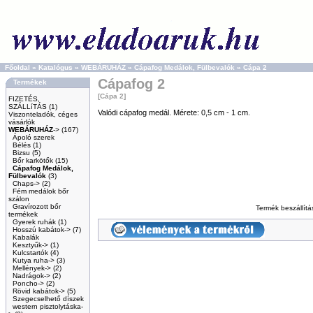
Főoldal
»
Katalógus
»
WEBÁRUHÁZ
»
Cápafog Medálok, Fülbevalók
»
Cápa 2
Cápafog 2
Termékek
[Cápa 2]
FIZETÉS,
SZÁLLíTÁS
(1)
Valódi cápafog medál. Mérete: 0,5 cm - 1 cm.
Viszonteladók, céges
vásárlók
WEBÁRUHÁZ
->
(167)
Ápoló szerek
Bélés
(1)
Bizsu
(5)
Bőr karkötők
(15)
Cápafog Medálok,
Fülbevalók
(3)
Chaps->
(2)
Fém medálok bőr
szálon
Gravírozott bőr
Termék beszállítás
termékek
Gyerek ruhák
(1)
Hosszú kabátok->
(7)
Kabalák
Kesztyűk->
(1)
Kulcstartók
(4)
Kutya ruha->
(3)
Mellények->
(2)
Nadrágok->
(2)
Poncho->
(2)
Rövid kabátok->
(5)
Szegecselhető díszek
western pisztolytáska-