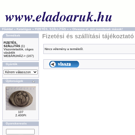
Főoldal
»
Katalógus
»
FIZETÉS, SZÁLLíTÁS
»
»
Olvassa el, mit mondanak mások!
Fizetési és szállítási tájékoztató
Termékek
FIZETÉS,
SZÁLLíTÁS
(1)
Nincs vélemény a termékről.
Viszonteladók, céges
vásárlók
WEBÁRUHÁZ->
(167)
Gyártók
Újdonságok
107
2.400Ft
Gyorskeresés