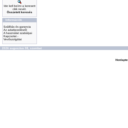
Ide kell beírni a keresett
cikk nevét.
Összetett keresés
Információk
Szállítás és garancia
Az adatkezelésről
A használat szabályai
Kapcsolat -
Vevőszolgálat
2026 augusztus 08, szombat
Honlapte