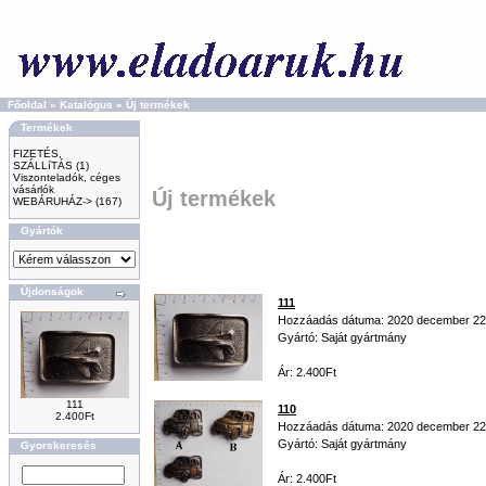
Főoldal
»
Katalógus
»
Új termékek
Termékek
FIZETÉS,
SZÁLLíTÁS
(1)
Viszonteladók, céges
vásárlók
Új termékek
WEBÁRUHÁZ->
(167)
Gyártók
Újdonságok
111
Hozzáadás dátuma: 2020 december 22
Gyártó: Saját gyártmány
Ár: 2.400Ft
111
110
2.400Ft
Hozzáadás dátuma: 2020 december 22
Gyártó: Saját gyártmány
Gyorskeresés
Ár: 2.400Ft