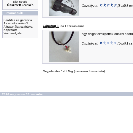
cikk nevét.
Összetett keresés
Osztályzat:
[5-ből 5 csi
Információk
Szállítás és garancia
Az adatkezelésről
Cápafog 1
írta Fazekas anna
A használat szabályai
Kapcsolat -
Vevőszolgálat
egy dolgot elfelejtettek odairni a t
Osztályzat:
[5-ből 1 csi
Megjelenítve
1
-től
3
-ig (összesen
3
ismertető)
2026 augusztus 08, szombat