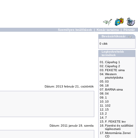
Személyes beállítások
|
Kosár tartalma
|
Pénztár
Bevásárlókosár
0 cikk
Legkedveltebb
termékek
01.
Cápafog 1
02.
Cápafog 2
03.
FEKETE sima
04.
Western
pisztolytáska
05.
03
06.
18
Dátum: 2013 február 21, csütörtök
07.
BARNA sima
08.
04
09.
1
10.
10
11.
102
12.
15
13.
2
14.
7
15.
F. FEKETE lev
Dátum: 2011 január 19, szerda
16.
Fizetési és szállítási
tájékoztató
17.
Motormánia Zenei
CD