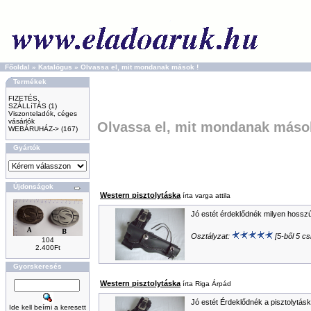
Főoldal
»
Katalógus
»
Olvassa el, mit mondanak mások !
Termékek
FIZETÉS,
SZÁLLíTÁS
(1)
Viszonteladók, céges
vásárlók
Olvassa el, mit mondanak máso
WEBÁRUHÁZ->
(167)
Gyártók
Újdonságok
Western pisztolytáska
írta varga attila
Jó estét érdeklődnék milyen hossz
Osztályzat:
[5-ből 5 csi
104
2.400Ft
Gyorskeresés
Western pisztolytáska
írta Riga Árpád
Jó estét Érdeklődnék a pisztolytás
Ide kell beírni a keresett