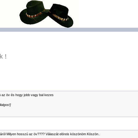
k !
ú az öv és hogy jobb vagy bal kezes
lalgos!]
káról Milyen hosszú az öv???? Válaszát elöreis köszönöm Köszön..