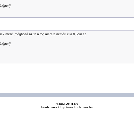
lalgos!]
ermék mellé ,méghozá azt h a fog mérete neméri el a 0,5cm se.
lalgos!]
©HONLAPTERV
Honlapterv
/
http:/www.honlapterv.hu