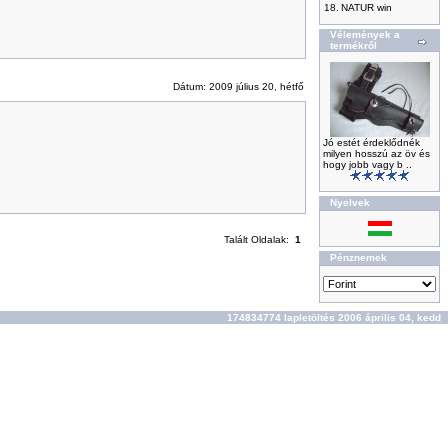
18.
NATUR win
Vélemények a
termékről
Dátum: 2009 július 20, hétfő
Jó estét érdeklődnék
milyen hosszú az öv és
hogy jobb vagy b ..
Nyelvek
Talált Oldalak:
1
Pénznemek
174834774 lapletöltés 2006 április 04, kedd