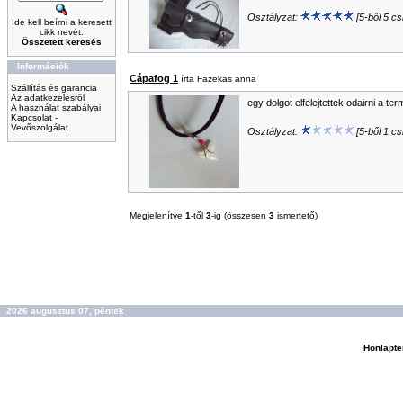
Osztályzat:
[5-ből 5 csi
Ide kell beírni a keresett
cikk nevét.
Összetett keresés
Információk
Cápafog 1
írta Fazekas anna
Szállítás és garancia
Az adatkezelésről
egy dolgot elfelejtettek odairni a t
A használat szabályai
Kapcsolat -
Vevőszolgálat
Osztályzat:
[5-ből 1 csi
Megjelenítve
1
-től
3
-ig (összesen
3
ismertető)
2026 augusztus 07, péntek
Honlapte