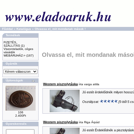
Főoldal
»
Katalógus
»
Olvassa el, mit mondanak mások !
Termékek
FIZETÉS,
SZÁLLíTÁS
(1)
Viszonteladók, céges
vásárlók
Olvassa el, mit mondanak máso
WEBÁRUHÁZ->
(167)
Gyártók
Újdonságok
Western pisztolytáska
írta varga attila
Jó estét érdeklődnék milyen hossz
Osztályzat:
[5-ből 5 csi
106
2.400Ft
Western pisztolytáska
írta Riga Árpád
Gyorskeresés
Jó estét Érdeklődnék a pisztolytás