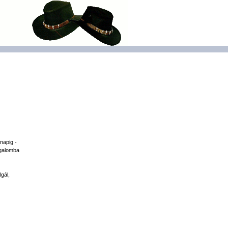
napig -
rgalomba
gál,
,