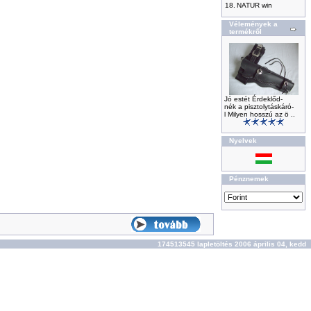
18.
NATUR win
Vélemények a
termékről
Jó estét Érdeklőd-
nék a pisztolytáskáró-
l Milyen hosszú az ö ..
Nyelvek
Pénznemek
174513545 lapletöltés 2006 április 04, kedd