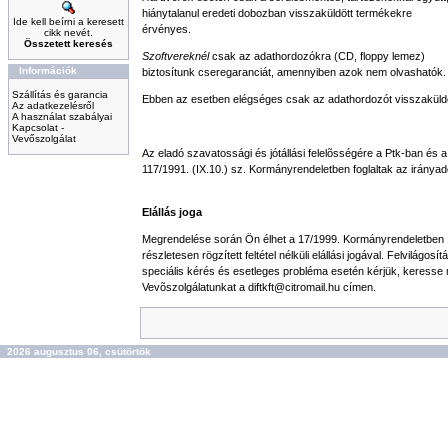
hiánytalanul eredeti dobozban visszaküldött termékekre
Ide kell beírni a keresett
érvényes.
cikk nevét.
Összetett keresés
Szoftvereknél
csak az adathordozókra (CD, floppy lemez)
Információk
biztosítunk cseregaranciát, amennyiben azok nem olvashatók.
Szállítás és garancia
Ebben az esetben elégséges csak az adathordozót visszaküld
Az adatkezelésről
A használat szabályai
Kapcsolat -
Vevőszolgálat
Az eladó szavatossági és jótállási felelõsségére a Ptk-ban és a
117/1991. (IX.10.) sz. Kormányrendeletben foglaltak az iránya
Elállás joga
Megrendelése során Ön élhet a 17/1999. Kormányrendeletben
részletesen rögzített feltétel nélküli elállási jogával. Felvilágosít
speciális kérés és esetleges probléma esetén kérjük, keresse
Vevõszolgálatunkat a
diftkft@citromail.hu
címen.
2026 augusztus 06, csütörtök