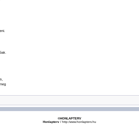
eni.
dóak.
ás,
 meg
©HONLAPTERV
Honlapterv
/
http:/www.honlapterv.hu