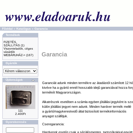
Főoldal
»
Katalógus
»
Garancia
Termékek
FIZETÉS,
SZÁLLíTÁS
(1)
Viszonteladók, céges
vásárlók
Garancia
WEBÁRUHÁZ->
(167)
Gyártók
Újdonságok
Garanciát adunk minden termékre az átadástól számított 12 hó
kivéve ha a gyártó ennél hosszabb idejû garanciával hozza fo
termékét Magyarországon.
Alkatrészek esetében a számla egyben jótállási jegyként is szol
külön jótállási jegyet nem adunk. Minden hardver termék mellé
111
a gyártó/nagykereskedõ által biztosított termékinformációs
2.400Ft
anyagot szállítjuk.
Gyorskeresés
Cseregarancia:
Hardverek esetén
csak a sérülésmentes, tartozékokkal együtt