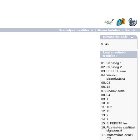
Személyes beállítások
|
Kosár tartalma
|
Pénztár
Bevásárlókosár
0 cikk
Legkedveltebb
termékek
01.
Cápafog 1
02.
Cápafog 2
03.
FEKETE sima
04.
Western
pisztolytáska
05.
03
06.
18
07.
BARNA sima
08.
04
09.
1
10.
10
11.
102
12.
15
13.
2
14.
7
15.
F. FEKETE lev
16.
Fizetési és szállítási
tájékoztató
17.
Motormánia Zenei
CD