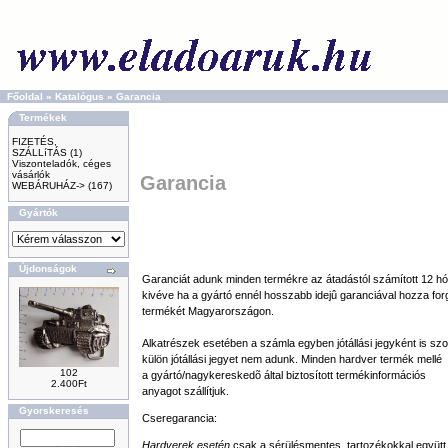
Főoldal
»
Katalógus
»
Garancia
Termékek
FIZETÉS,
SZÁLLíTÁS
(1)
Viszonteladók, céges
vásárlók
Garancia
WEBÁRUHÁZ->
(167)
Gyártók
Újdonságok
Garanciát adunk minden termékre az átadástól számított 12 hó
kivéve ha a gyártó ennél hosszabb idejû garanciával hozza fo
termékét Magyarországon.
Alkatrészek esetében a számla egyben jótállási jegyként is szol
külön jótállási jegyet nem adunk. Minden hardver termék mellé
102
a gyártó/nagykereskedõ által biztosított termékinformációs
2.400Ft
anyagot szállítjuk.
Gyorskeresés
Cseregarancia:
Hardverek esetén
csak a sérülésmentes, tartozékokkal együtt