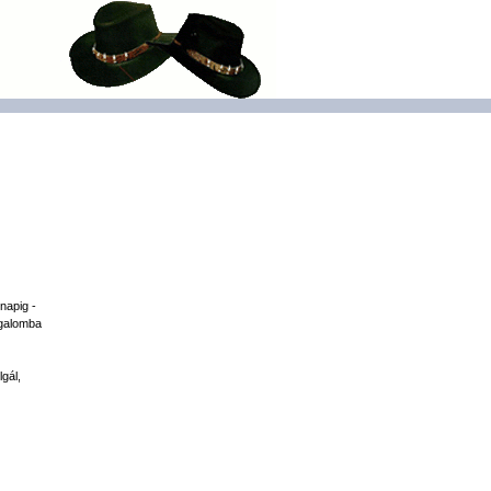
napig -
rgalomba
gál,
,