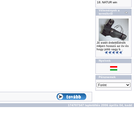
18.
NATUR win
Vélemények a
termékről
Jó estét érdeklődnék
milyen hosszú az öv és
hogy jobb vagy b ..
Nyelvek
Pénznemek
174707347 lapletöltés 2006 április 04, kedd