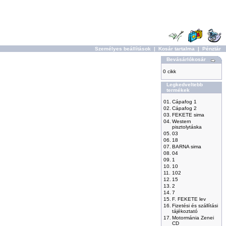
Személyes beállítások
|
Kosár tartalma
|
Pénztár
Bevásárlókosár
0 cikk
Legkedveltebb
termékek
01.
Cápafog 1
02.
Cápafog 2
03.
FEKETE sima
04.
Western
pisztolytáska
05.
03
06.
18
07.
BARNA sima
08.
04
09.
1
10.
10
11.
102
12.
15
13.
2
14.
7
15.
F. FEKETE lev
16.
Fizetési és szállítási
tájékoztató
17.
Motormánia Zenei
CD