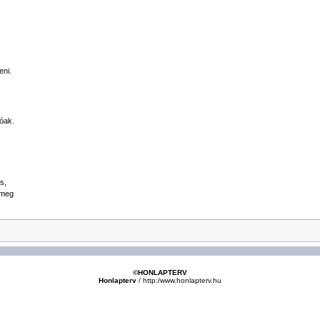
eni.
dóak.
ás,
 meg
©HONLAPTERV
Honlapterv
/
http:/www.honlapterv.hu