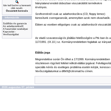
hiánytalanul eredeti dobozban visszaküldött termékekre
Ide kell beírni a keresett
érvényes.
cikk nevét.
Összetett keresés
Szoftvereknél
csak az adathordozókra (CD, floppy lemez)
Információk
biztosítunk cseregaranciát, amennyiben azok nem olvashatók.
Szállítás és garancia
Ebben az esetben elégséges csak az adathordozót visszaküld
Az adatkezelésről
A használat szabályai
Kapcsolat -
Vevőszolgálat
Az eladó szavatossági és jótállási felelõsségére a Ptk-ban és a
117/1991. (IX.10.) sz. Kormányrendeletben foglaltak az iránya
Elállás joga
Megrendelése során Ön élhet a 17/1999. Kormányrendeletben
részletesen rögzített feltétel nélküli elállási jogával. Felvilágosít
speciális kérés és esetleges probléma esetén kérjük, keresse
Vevõszolgálatunkat a
diftkft@citromail.hu
címen.
2026 augusztus 07, péntek