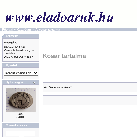
Főoldal
»
Katalógus
»
A kosár tartalma
Termékek
FIZETÉS,
SZÁLLíTÁS
(1)
Viszonteladók, céges
vásárlók
Kosár tartalma
WEBÁRUHÁZ->
(167)
Gyártók
Újdonságok
Az Ön kosara üres!!
107
2.400Ft
Gyorskeresés