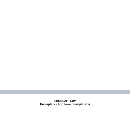
©HONLAPTERV
Honlapterv
/
http:/www.honlapterv.hu