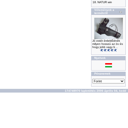
18.
NATUR win
Vélemények a
termékről
Jó estét érdeklődnék
milyen hosszú az öv és
hogy jobb vagy b ..
Nyelvek
Pénznemek
174748970 lapletöltés 2006 április 04, kedd