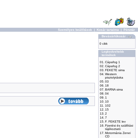
Személyes beállítások
|
Kosár tartalma
|
Pénztár
Bevásárlókosár
0 cikk
Legkedveltebb
termékek
01.
Cápafog 1
02.
Cápafog 2
03.
FEKETE sima
04.
Western
pisztolytáska
05.
03
06.
18
07.
BARNA sima
08.
04
09.
1
10.
10
11.
102
12.
15
13.
2
14.
7
15.
F. FEKETE lev
16.
Fizetési és szállítási
tájékoztató
17.
Motormánia Zenei
CD