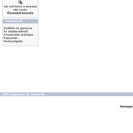
Ide kell beírni a keresett
cikk nevét.
Összetett keresés
Információk
Szállítás és garancia
Az adatkezelésről
A használat szabályai
Kapcsolat -
Vevőszolgálat
2026 augusztus 06, csütörtök
Honlapte