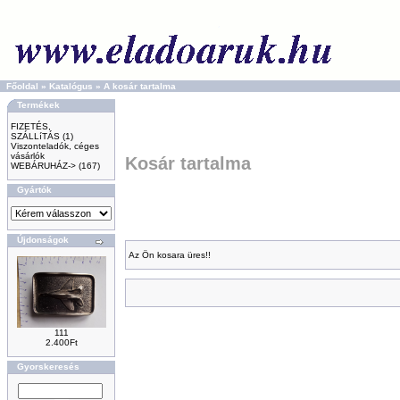
Főoldal
»
Katalógus
»
A kosár tartalma
Termékek
FIZETÉS,
SZÁLLíTÁS
(1)
Viszonteladók, céges
vásárlók
Kosár tartalma
WEBÁRUHÁZ->
(167)
Gyártók
Újdonságok
Az Ön kosara üres!!
111
2.400Ft
Gyorskeresés