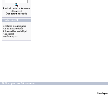
Ide kell beírni a keresett
cikk nevét.
Összetett keresés
Információk
Szállítás és garancia
Az adatkezelésről
A használat szabályai
Kapcsolat -
Vevőszolgálat
2026 augusztus 08, szombat
Honlapte