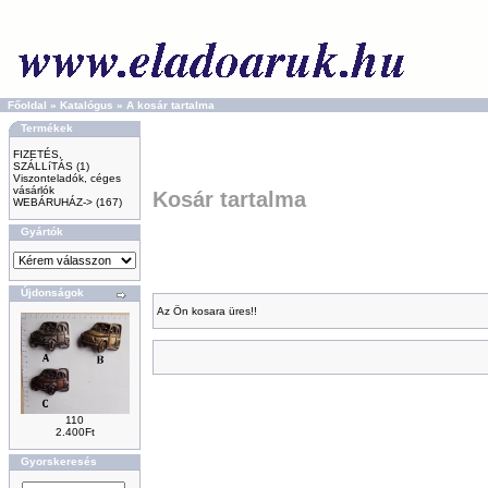
Főoldal
»
Katalógus
»
A kosár tartalma
Termékek
FIZETÉS,
SZÁLLíTÁS
(1)
Viszonteladók, céges
vásárlók
Kosár tartalma
WEBÁRUHÁZ->
(167)
Gyártók
Újdonságok
Az Ön kosara üres!!
110
2.400Ft
Gyorskeresés