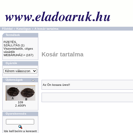
Főoldal
»
Katalógus
»
A kosár tartalma
Termékek
FIZETÉS,
SZÁLLíTÁS
(1)
Viszonteladók, céges
vásárlók
Kosár tartalma
WEBÁRUHÁZ->
(167)
Gyártók
Újdonságok
Az Ön kosara üres!!
109
2.400Ft
Gyorskeresés
Ide kell beírni a keresett